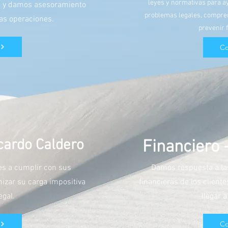
leyes y normativas para a
es y damos asesoramiento
problemas legales, compren
las operaciones.
prevenir f
Co
icardo Caldero
Financiero 
es a cumplir con sus
Damos respuesta a la
mizar su carga impositiva
financieras de los cliente
egal.
llegar a
Co