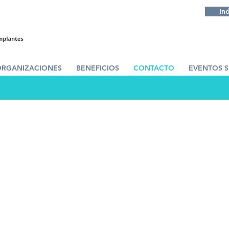
In
ORGANIZACIONES
BENEFICIOS
CONTACTO
EVENTOS 
CADIT
ASESORAMIENTO
sito es que los socios aprovechen al máximo todas las her