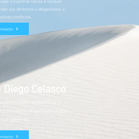
yudar a nuestros socios a resolver
der sus derechos y obligaciones, y
uturos conflictos.
ntacto
- Diego Celasco
s necesidades económicas y
s y oficiamos de guía para lograr
 sus objetivos.
ntacto